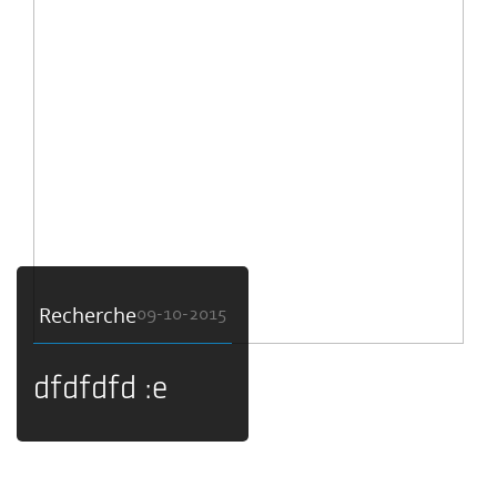
Recherche
09-10-2015
dfdfdfd :e