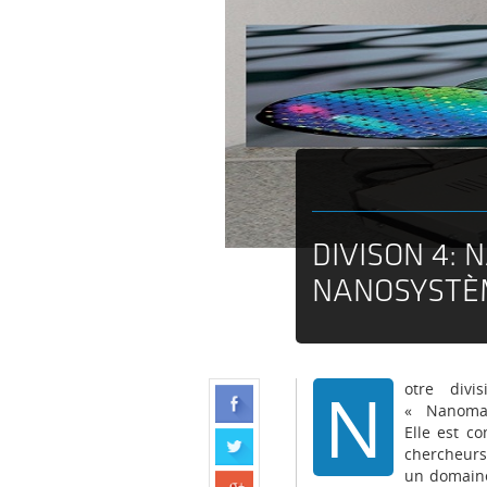
DIVISON 4:
NANOSYSTÈ
N
otre divi
« Nanomat
Elle est c
chercheurs
un domaine