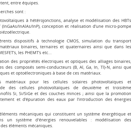
ètent, entre équipes.
erches sont :
otovoltaïques à hétérojonctions, analyse et modélisation des HBT
(InGaAs/InAlAs/InP), conception et réalisation d’une micro-pomp
iézoélectrique.
érents dispositifs à technologie CMOS, simulation du transpor
matériaux binaires, ternaires et quaternaires ainsi que dans le
MESFET’s, les PHEMT’s etc...
ation des propriétés électriques et optiques des alliages binaires
es des composés semi-conducteurs (B, Al, Ga, In, Tl)-N, ainsi qu
niques et optoélectroniques à base de ces matériaux.
 matériaux pour les cellules solaires photovoltaïques e
tude des cellules photovoltaïques de deuxième et troisièm
nofils Si, Si/SiGe et des couches minces ; ainsi que la promotio
tement et d’épuration des eaux par l’introduction des énergie
 éléments mécaniques qui constituent un système énergétique e
ans un système d'énergies renouvelables : modélisation de
e des éléments mécaniques.