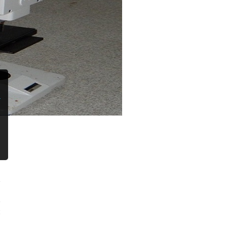
e
.
e
c
i