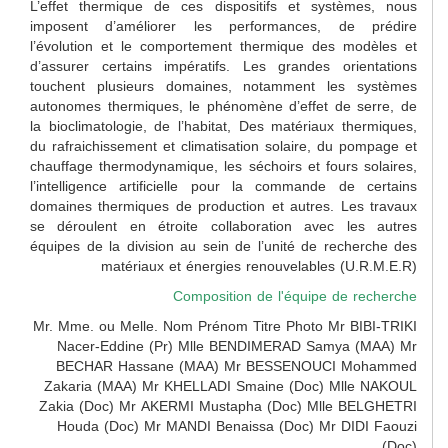
L’effet thermique de ces dispositifs et systèmes, nous
imposent d’améliorer les performances, de prédire
l’évolution et le comportement thermique des modèles et
d’assurer certains impératifs. Les grandes orientations
touchent plusieurs domaines, notamment les systèmes
autonomes thermiques, le phénomène d’effet de serre, de
la bioclimatologie, de l’habitat, Des matériaux thermiques,
du rafraichissement et climatisation solaire, du pompage et
chauffage thermodynamique, les séchoirs et fours solaires,
l’intelligence artificielle pour la commande de certains
domaines thermiques de production et autres. Les travaux
se déroulent en étroite collaboration avec les autres
équipes de la division au sein de l’unité de recherche des
matériaux et énergies renouvelables (U.R.M.E.R)
Composition de l'équipe de recherche
Mr. Mme. ou Melle. Nom Prénom Titre Photo Mr BIBI-TRIKI
Nacer-Eddine (Pr) Mlle BENDIMERAD Samya (MAA) Mr
BECHAR Hassane (MAA) Mr BESSENOUCI Mohammed
Zakaria (MAA) Mr KHELLADI Smaine (Doc) Mlle NAKOUL
Zakia (Doc) Mr AKERMI Mustapha (Doc) Mlle BELGHETRI
Houda (Doc) Mr MANDI Benaissa (Doc) Mr DIDI Faouzi
(Doc)