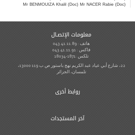
Mr BENMOUIZA Khalil (Doc) Mr NACER Rabie (Doc)
معلومات الإتصـال
هاتف : 043.41.11.89
فاكس : 043.41.11.91
تلكس :1871-18034
22، شارع أبي عياد عبد الكريم نهج باستور ص.ب 119 13000،
تلمسان، الجزائر
روابط أخرى
آخر المستجدات