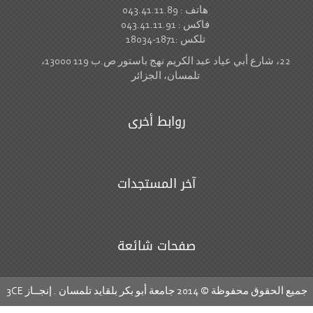
هاتف : 043.41.11.89
فاكس : 043.41.11.91
تلكس :1871-18034
22، شارع أبي عياد عبد الكريم نهج باستور ص.ب 119 13000،
تلمسان، الجزائر
روابط أخرى
آخر المستجدات
صفحات شائعة
ع الحقوق محفوظة © 2014 جامعة أبو بكر بلقايد تلمسان . إنجــاز
3CE